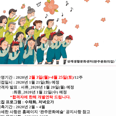
2
월
3
일
(
월
)~4
월
25
일
(
토
)
운영기간
: 2020
년
/12
주
면접일시
: 2020
년
1
월
21
일
(
화
)
예정
합격자 발표
:
서류
_2020
년
1
월
20
일
(
월
) 예정
:
최종
_2020
년
1
월
22
일
(
수
)
예정
*
합격자에 한해 개별연락 드립니다
.
모집 프로그램 : 수채화, 저녁요가
위촉기간
: 2020
년
2
월
~ 4
월
자세한 사항은 홈페이지
‘
완주문화예술
’
공지사항 참고