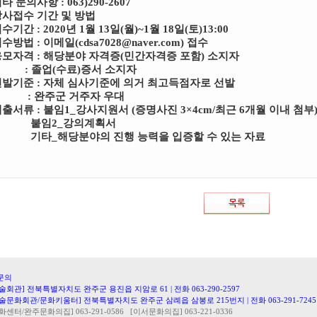
기타 문의사항
: 063)290-2607
강사접수 기간 및 방법
접수기간
: 2020
년
1
월
13
일
(
월
)~1
월
18
일
(
토
)13:00
접수방법
:
이메일
(cdsa7028@naver.com)
접수
응모자격
:
해당분야 자격증
(
민간자격증 포함
)
소지자
:
졸업
(
수료
)
증서 소지자
선발기준
:
자체 심사기준에 의거 최고득점자로 선발
:
완주군 거주자 우대
제출서류
:
붙임
1_
강사지원서
(
증명사진
3×4cm/
최근
6
개월 이내 첨부
붙임
2_
강의계획서
기타
_
해당분야의 진행 능력을 입증할 수
있는 자료
문의
회관] 전북특별자치도 완주군 용진읍 지암로 61 | 전화 063-290-2597
문화회관/문화키움터] 전북특별자치도 완주군 삼례읍 삼봉로 215번지 | 전화 063-291-7245
터/완주문화의집] 063-291-0586 [이서문화의집] 063-221-0336