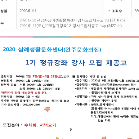
2020/01/11
86
작성일
조회수
20201기정규강좌삼례생활문화센터강사모집재공고.jpg (2316 kb)
첨부
2020.01.11(토)_2020정규강좌1기강사모집재공고.hwp (5427 kb)