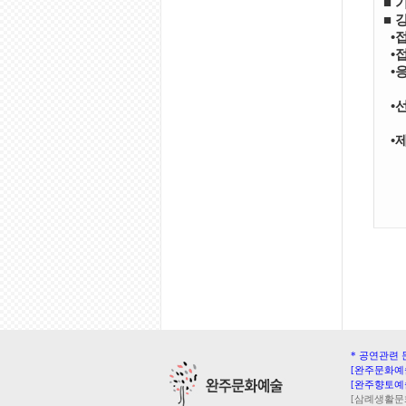
■
■
•
•
•
•
•
* 공연관련 
[완주문화예술
[완주향토예술
[삼례생활문화센