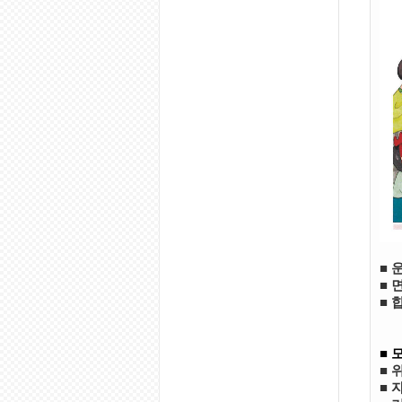
■
■
■
■ 
■
■