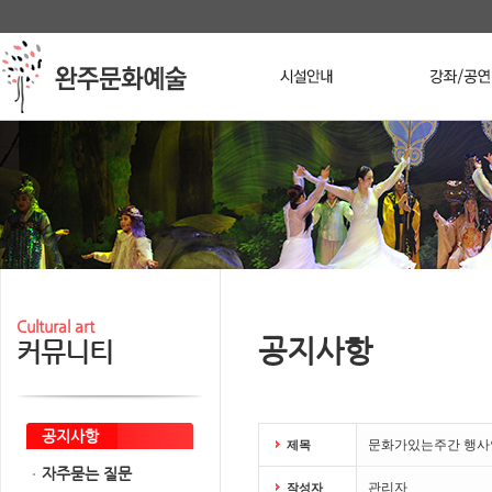
본문 바로가기
메인메뉴 바로가기
Stop
Cultural art
공지사항
커뮤니티
공지사항
문화가있는주간 행사
제목
자주묻는 질문
관리자
작성자