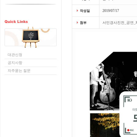
2019/07/17
작성일
서민경사진전_공연_체험.j
첨부
대관신청
공지사항
자주묻는 질문