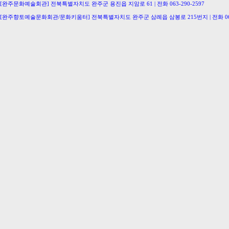
[완주문화예술회관] 전북특별자치도 완주군 용진읍 지암로 61 | 전화 063-290-2597
[완주향토예술문화회관/문화키움터] 전북특별자치도 완주군 삼례읍 삼봉로 215번지 | 전화 063-
[삼례생활문화센터/완주문화의집] 063-291-0586 [이서문화의집] 063-221-0336
[구이생활문화센터] 063-224-2207 [동상생활문화센터] 063-246-0778
Copyright ⓒ Wanju-Gun. All Rights Reserved.