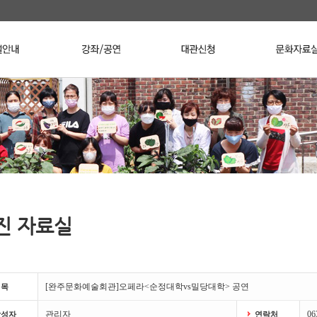
진 자료실
[완주문화예술회관]오페라<순정대학vs밀당대학> 공연
제목
관리자
06
작성자
연락처