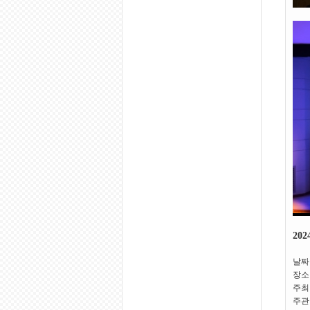
20
날짜 :
장소
주최
주관