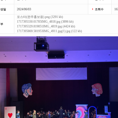
2024/06/03
16
작성일
조회수
포스터(완주홍보용).png (3291 kb)
1717395330.01785IMG_4818.jpg (3896 kb)
첨부
1717395329.819851IMG_4819.jpg (4424 kb)
1717395869.581953IMG_4911.jpg(1).jpg (122 kb)