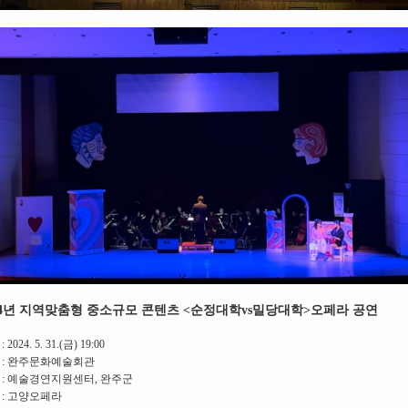
24년 지역맞춤형 중소규모 콘텐츠 <순정대학vs밀당대학>오페라 공연
 2024. 5. 31.(금) 19:00
 : 완주문화예술회관
 : 예술경연지원센터, 완주군
 : 고양오페라