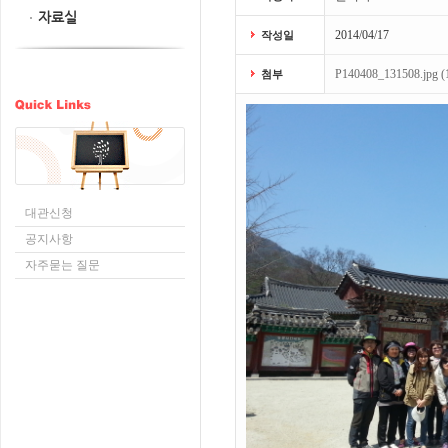
자료실
2014/04/17
작성일
P140408_131508.jpg (
첨부
대관신청
공지사항
자주묻는 질문