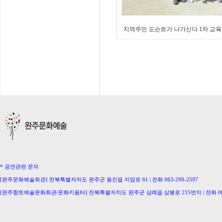
지역주민 도슨트가 나가신다 1차 교육 -
* 공연관련 문의
[완주문화예술회관] 전북특별자치도 완주군 용진읍 지암로 61 | 전화 063-290-2597
[완주향토예술문화회관/문화키움터] 전북특별자치도 완주군 삼례읍 삼봉로 215번지 | 전화 063-
[삼례생활문화센터/완주문화의집] 063-291-0586 [이서문화의집] 063-221-0336
[구이생활문화센터] 063-224-2207 [동상생활문화센터] 063-246-0778