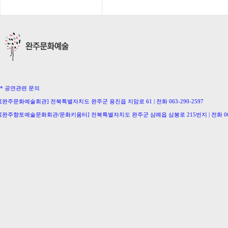
* 공연관련 문의
[완주문화예술회관] 전북특별자치도 완주군 용진읍 지암로 61 | 전화 063-290-2597
[완주향토예술문화회관/문화키움터] 전북특별자치도 완주군 삼례읍 삼봉로 215번지 | 전화 063-
[삼례생활문화센터/완주문화의집] 063-291-0586 [이서문화의집] 063-221-0336
[구이생활문화센터] 063-224-2207 [동상생활문화센터] 063-246-0778
Copyright ⓒ Wanju-Gun. All Rights Reserved.