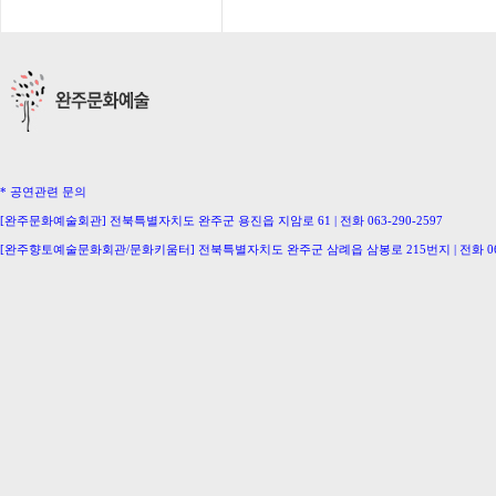
* 공연관련 문의
[완주문화예술회관] 전북특별자치도 완주군 용진읍 지암로 61 | 전화 063-290-2597
[완주향토예술문화회관/문화키움터] 전북특별자치도 완주군 삼례읍 삼봉로 215번지 | 전화 063-
[삼례생활문화센터/완주문화의집] 063-291-0586 [이서문화의집] 063-221-0336
[구이생활문화센터] 063-224-2207 [동상생활문화센터] 063-246-0778
Copyright ⓒ Wanju-Gun. All Rights Reserved.