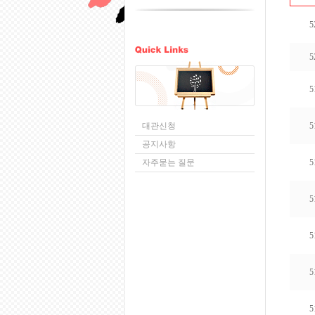
5
5
5
대관신청
5
공지사항
자주묻는 질문
5
5
5
5
5