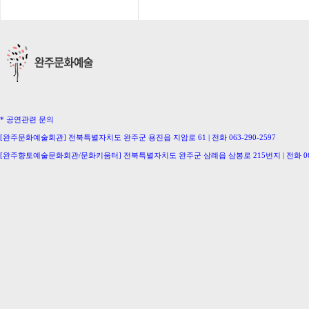
* 공연관련 문의
[완주문화예술회관] 전북특별자치도 완주군 용진읍 지암로 61 | 전화 063-290-2597
[완주향토예술문화회관/문화키움터] 전북특별자치도 완주군 삼례읍 삼봉로 215번지 | 전화 063-
[삼례생활문화센터/완주문화의집] 063-291-0586 [이서문화의집] 063-221-0336
[구이생활문화센터] 063-224-2207 [동상생활문화센터] 063-246-0778
Copyright ⓒ Wanju-Gun. All Rights Reserved.