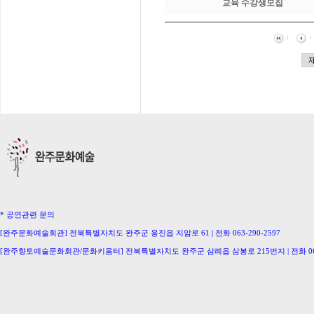
교육 수강생모집
* 공연관련 문의
[완주문화예술회관] 전북특별자치도 완주군 용진읍 지암로 61 | 전화 063-290-2597
[완주향토예술문화회관/문화키움터] 전북특별자치도 완주군 삼례읍 삼봉로 215번지 | 전화 063-
[삼례생활문화센터/완주문화의집] 063-291-0586 [이서문화의집] 063-221-0336
[구이생활문화센터] 063-224-2207 [동상생활문화센터] 063-246-0778
Copyright ⓒ Wanju-Gun. All Rights Reserved.