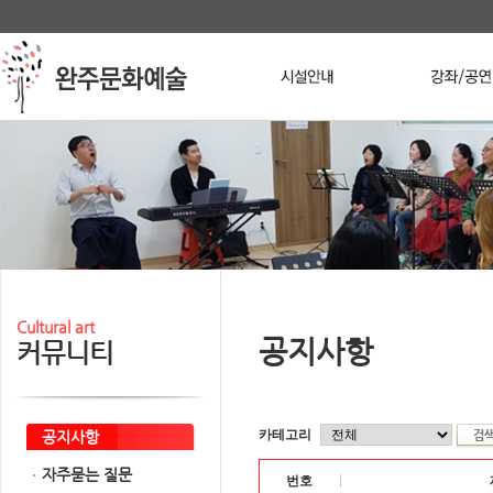
본문 바로가기
메인메뉴 바로가기
Stop
Cultural art
공지사항
커뮤니티
카테고리
공지사항
자주묻는 질문
번호