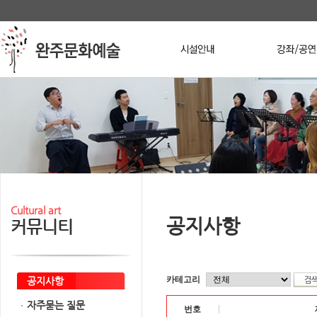
본문 바로가기
메인메뉴 바로가기
Stop
Cultural art
공지사항
커뮤니티
카테고리
공지사항
자주묻는 질문
번호