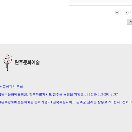
* 공연관련 문의
[완주문화예술회관] 전북특별자치도 완주군 용진읍 지암로 61 | 전화 063-290-2597
[완주향토예술문화회관/문화키움터] 전북특별자치도 완주군 삼례읍 삼봉로 215번지 | 전화 063-
[삼례생활문화센터/완주문화의집] 063-291-0586 [이서문화의집] 063-221-0336
[구이생활문화센터] 063-224-2207 [동상생활문화센터] 063-246-0778
Copyright ⓒ Wanju-Gun. All Rights Reserved.