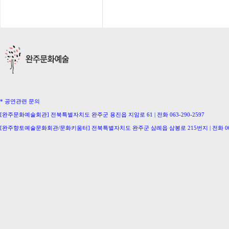
* 공연관련 문의
[완주문화예술회관] 전북특별자치도 완주군 용진읍 지암로 61 | 전화 063-290-2597
[완주향토예술문화회관/문화키움터] 전북특별자치도 완주군 삼례읍 삼봉로 215번지 | 전화 063-
[삼례생활문화센터/완주문화의집] 063-291-0586 [이서문화의집] 063-221-0336
[구이생활문화센터] 063-224-2207 [동상생활문화센터] 063-246-0778
Copyright ⓒ Wanju-Gun. All Rights Reserved.