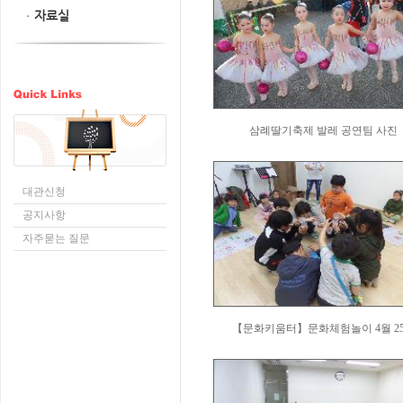
자료실
삼례딸기축제 발레 공연팀 사진
대관신청
공지사항
자주묻는 질문
【문화키움터】문화체험놀이 4월 2