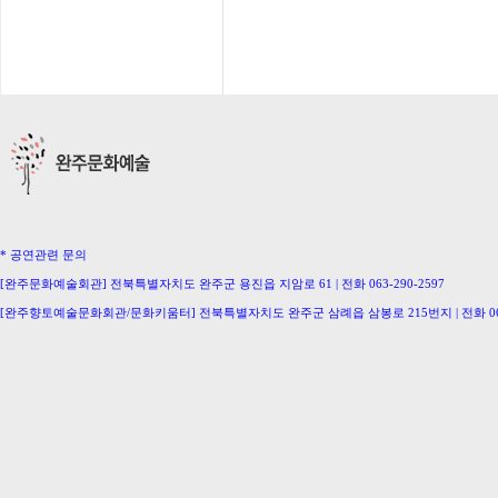
* 공연관련 문의
[완주문화예술회관] 전북특별자치도 완주군 용진읍 지암로 61 | 전화 063-290-2597
[완주향토예술문화회관/문화키움터] 전북특별자치도 완주군 삼례읍 삼봉로 215번지 | 전화 063-
[삼례생활문화센터/완주문화의집] 063-291-0586 [이서문화의집] 063-221-0336
[구이생활문화센터] 063-224-2207 [동상생활문화센터] 063-246-0778
Copyright ⓒ Wanju-Gun. All Rights Reserved.