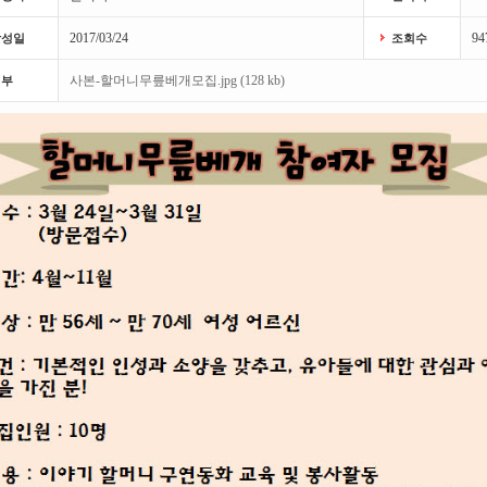
2017/03/24
94
작성일
조회수
사본-할머니무릎베개모집.jpg (128 kb)
첨부