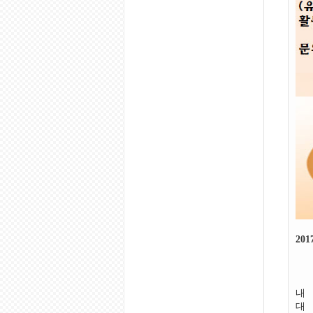
20
내 
대 