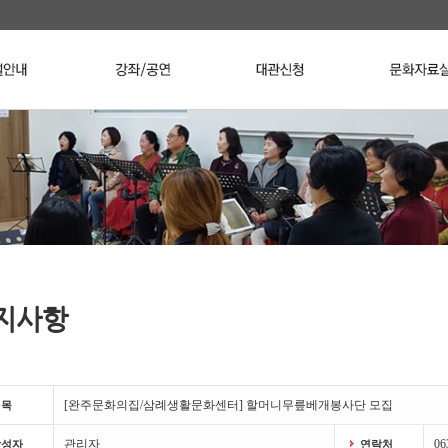
지사항
[완주문화의집/삼례생활문화센터] 할머니무릎베개봉사단 모집
제목
관리자
06
작성자
연락처