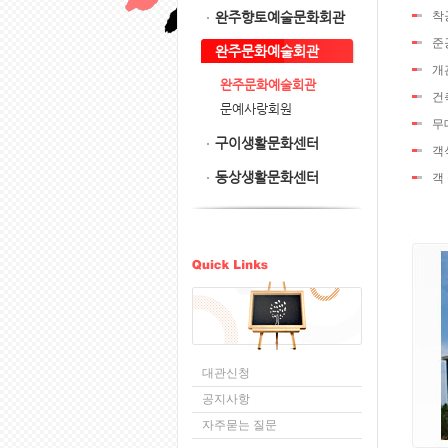
완주향토예술문화회관
착공
준공
완주문화예술회관
개관
완주문화예술회관
건축
문예사랑회원
무대
구이생활문화센터
객석
동상생활문화센터
객 
대관신청
공지사항
자주묻는 질문