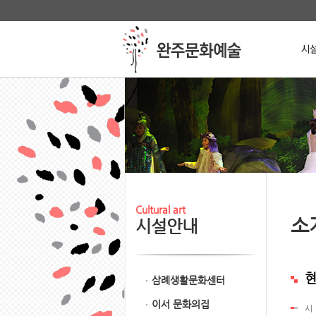
본문 바로가기
메인메뉴 바로가기
Stop
Cultural art
소
시설안내
현
삼례생활문화센터
이서 문화의집
시