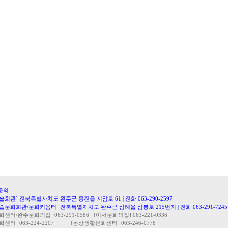
문의
회관] 전북특별자치도 완주군 용진읍 지암로 61 | 전화 063-290-2597
문화회관/문화키움터] 전북특별자치도 완주군 삼례읍 삼봉로 215번지 | 전화 063-291-7245
터/완주문화의집] 063-291-0586 [이서문화의집] 063-221-0336
센터] 063-224-2207 [동상생활문화센터] 063-246-0778