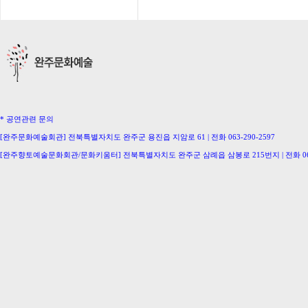
* 공연관련 문의
[완주문화예술회관] 전북특별자치도 완주군 용진읍 지암로 61 | 전화 063-290-2597
[완주향토예술문화회관/문화키움터] 전북특별자치도 완주군 삼례읍 삼봉로 215번지 | 전화 063-
[삼례생활문화센터/완주문화의집] 063-291-0586 [이서문화의집] 063-221-0336
[구이생활문화센터] 063-224-2207 [동상생활문화센터] 063-246-0778
Copyright ⓒ Wanju-Gun. All Rights Reserved.